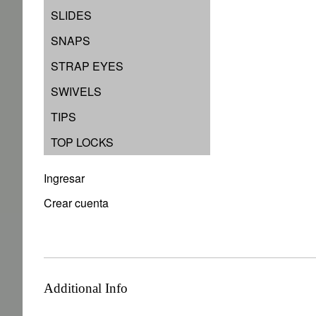
SLIDES
SNAPS
STRAP EYES
SWIVELS
TIPS
TOP LOCKS
Ingresar
Crear cuenta
Additional Info