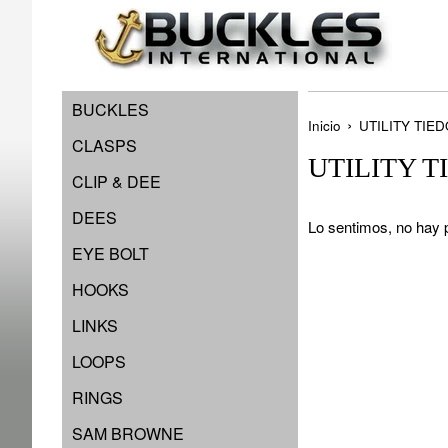
Ir
directamente
al
contenido
BUCKLES
›
Inicio
UTILITY TIE
CLASPS
UTILITY 
CLIP & DEE
DEES
Lo sentimos, no hay 
EYE BOLT
HOOKS
LINKS
LOOPS
RINGS
SAM BROWNE