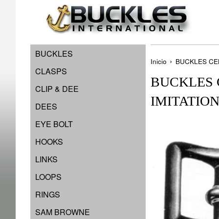
Ir
directamente
al
contenido
BUCKLES
›
Inicio
BUCKLES CE
CLASPS
BUCKLES 
CLIP & DEE
IMITATIO
DEES
EYE BOLT
HOOKS
LINKS
LOOPS
RINGS
SAM BROWNE