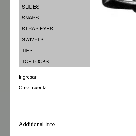
SLIDES
SNAPS
STRAP EYES
SWIVELS
TIPS
TOP LOCKS
Ingresar
Crear cuenta
Additional Info